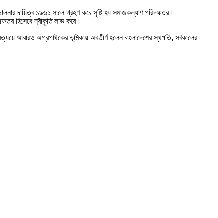
িচালনার দায়িত্ব ১৯৬১ সালে গ্রহণ করে সৃষ্টি হয় সমাজকল্যাণ পরিদফতর।
িদফতর হিসেবে স্বীকৃতি লাভ করে।
 প্রত্যয়ে আবারও অগ্রপথিকের ভূমিকায় অবতীর্ণ হলেন বাংলাদেশের স্থপতি, সর্বকালের