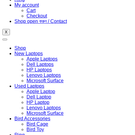
My account
Cart
Checkout
Shop open করুন / Contact
X
Shop
New Laptops
Apple Laptops
Dell Laptops
HP Laptops
Lenovo Laptops
Microsoft Surface
Used Laptops
Apple Laptop
Dell Laptop
HP Laptop
Lenovo Laptops
Microsoft Surface
Bird Accessories
Bird Cage
Bird Toy
Ring