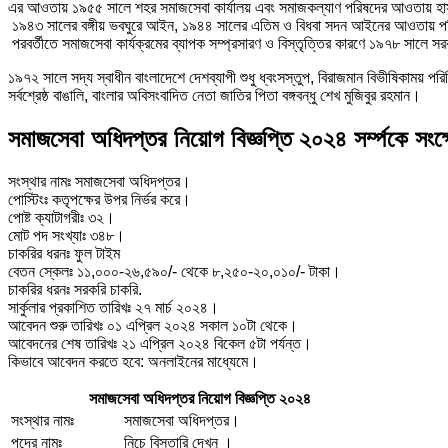
এর আওতায় ১৯৫৫ সালে শহর সমাজসেবা কার্যালয় এবং সমাজকল্যাণ পরিষদের আওতায় হাস
১৯৪৩ সালের বঙ্গীয় ভবঘুরে আইন, ১৯৪৪ সালের এতিম ও বিধবা সদন আইনের আওতায় পরিচালিত 
পরবর্তীতে সমাজসেবা কার্যক্রমের ব্যাপক সম্প্রসারণ ও বিস্তৃত্তির কারণে ১৯৭৮ সালে
১৯৭২ সালে সদ্য স্বাধীন বাংলাদেশে দেশব্যাপী শুধু ধ্বংসস্তুপ, বিরাজমান বিভীষিকাময় পর
সর্বশ্রেষ্ঠ বাঙালি, বাংলার অবিসংবাদিত নেতা জাতির পিতা বঙ্গবন্ধু শেখ মুজিবুর রহমান।
সমাজসেবা অধিদপ্তর নিয়োগ বিজ্ঞপ্তি ২০২৪ সর্ম্পকে সংক্
সংস্থার নামঃ সমাজসেবা অধিদপ্তর।
পোস্টিংঃ কতৃপক্ষের উপর নির্ভর করে।
পোষ্ট ক্যাটাগরীঃ ৩২।
মোট পদ সংখ্যাঃ ৩৪৮।
চাকরির ধরনঃ ফুল টাইম
বেতন স্কেলঃ ১১,০০০-২৬,৫৯০/- থেকে ৮,২৫০-২০,০১০/- টাকা।
চাকরির ধরনঃ সরকরি চাকরি.
সার্কুলার প্রকাশিত তারিখঃ ২৭ মার্চ ২০২৪।
আবেদন শুরু তারিখঃ ০১ এপ্রিল ২০২৪ সকাল ১০টা থেকে।
আবেদনের শেষ তারিখঃ ২১ এপ্রিল ২০২৪ বিকেল ৫টা পর্যন্ত।
কিভাবে আবেদন করতে হবে: অনলাইনের মাধ্যেমে।
সমাজসেবা অধিদপ্তর নিয়োগ বিজ্ঞপ্তি ২০২৪
সংস্থার নামঃ
সমাজসেবা অধিদপ্তর।
পদের নামঃ
নিচে বিস্তারি দেখুন ।