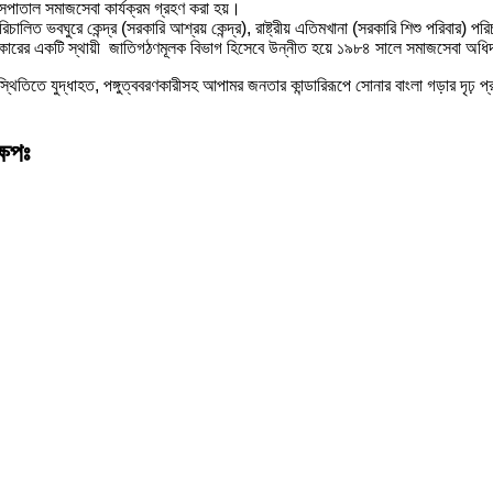
পাতাল সমাজসেবা কার্যক্রম গ্রহণ করা হয়।
ভবঘুরে কেন্দ্র (সরকারি আশ্রয় কেন্দ্র), রাষ্ট্রীয় এতিমখানা (সরকারি শিশু পরিবার) পর
 সরকারের একটি স্থায়ী জাতিগঠণমূলক বিভাগ হিসেবে উন্নীত হয়ে ১৯৮৪ সালে সমাজসেবা অধ
িস্থিতিতে যুদ্ধাহত, পঙ্গুত্ববরণকারীসহ আপামর জনতার কান্ডারিরূপে সোনার বাংলা গড়ার দৃঢ়
ষেপঃ