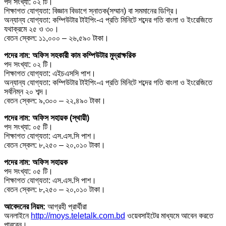
পদ সংখ্যা: ০২ টি।
শিক্ষাগত যোগ্যতা: বিজ্ঞান বিভাগে স্নাতক(সম্মান) বা সমমানের ডিগ্রি।
অন্যান্য যোগ্যতা: কম্পিউটার টাইপিং-এ প্রতি মিনিটে শব্দের গতি বাংলা ও ইংরেজিতে
যথাক্রমে ২৫ ও ৩০।
বেতন স্কেল: ১১,০০০ – ২৬,৫৯০ টাকা।
পদের নাম: অফিস সহকারী কাম কম্পিউটার মুদ্রাক্ষরিক
পদ সংখ্যা: ০২ টি।
শিক্ষাগত যোগ্যতা: এইচএসসি পাশ।
অন্যান্য যোগ্যতা: কম্পিউটার টাইপিং-এ প্রতি মিনিটে শব্দের গতি বাংলা ও ইংরেজিতে
সর্বনিম্ন ২০ শব্দ।
বেতন স্কেল: ৯,৩০০ – ২২,৪৯০ টাকা।
পদের নাম: অফিস সহায়ক (স্থায়ী)
পদ সংখ্যা: ০৫ টি।
শিক্ষাগত যোগ্যতা: এস.এস.সি পাশ।
বেতন স্কেল: ৮,২৫০ – ২০,০১০ টাকা।
পদের নাম: অফিস সহায়ক
পদ সংখ্যা: ০৫ টি।
শিক্ষাগত যোগ্যতা: এস.এস.সি পাশ।
বেতন স্কেল: ৮,২৫০ – ২০,০১০ টাকা।
আবেদনের নিয়ম:
আগ্রহী প্রার্থীরা
অনলাইনে
http://moys.teletalk.com.bd
ওয়েবসাইটের মাধ্যমে আবেন করতে
পারবেন।