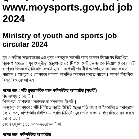
www.moysports.gov.bd job
2024
Ministry of youth and sports job
circular 2024
যুব ও ক্রীড়া মন্ত্রণালয়ের এর শূন্য পদসমূহে সরাসরি ভাবে জনবল নিয়োগের বিজ্ঞপ্তি
প্রকাশ হয়েছে। যুব ও ক্রীড়া মন্ত্রণালয় ০৫ টি পদে মোট ১৯ জনকে নিয়োগ দেবে। নারী
ও পুরুষ উভয়কেই নিয়োগ দেওয়া হবে। আগ্রহী প্রার্থীরা অনলাইনে আবেদন করতে
পারবেন। আগ্রহ ও যোগ্যতা থাকলে আপনিও আবেদন করতে পারেন। সম্পূর্ণ বিজ্ঞপ্তি
বিস্তারিত দেওয়া হল।
পদের নাম : সাঁট মুদ্রাক্ষরিক-কাম-কম্পিউটার অপারেটর (স্থায়ী)
পদ সংখ্যা : ০৫ টি।
শিক্ষাগত যোগ্যতা : স্নাতক বা সমমানের ডিগ্রী।
অন্যান্য যোগ্যতা : সাঁট লিপিতে প্রতি মিনিটে শব্দের গতি বাংলা ও ইংরেজিতে যথাক্রমে
৪৫ ও ৭০, কম্পিউটার টাইপিং-এ প্রতি মিনিটে শব্দের গতি বাংলা ও ইংরেজিতে যথাক্রমে
২৫ ও ৩০।
বেতন স্কেল : ১১,০০০-২৬,৫৯০ টাকা।
পদের নাম: কম্পিউটার অপারেটর