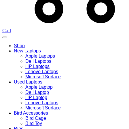
Cart
Shop
New Laptops
Apple Laptops
Dell Laptops
HP Laptops
Lenovo Laptops
Microsoft Surface
Used Laptops
Apple Laptop
Dell Laptop
HP Laptop
Lenovo Laptops
Microsoft Surface
Bird Accessories
Bird Cage
Bird Toy
Ring