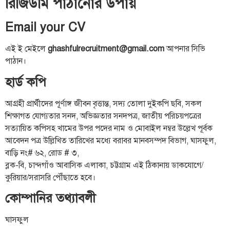
রিজিউমি পাঠানোর উপায়
Email your CV
এই ই মেইলে
ghashfulrecruitment@gmail.com
আপনার সিভি
পাঠান।
হার্ড কপি
আগ্রহী প্রার্থীদের পূর্ণাঙ্গ জীবন বৃত্তান্ত, সদ্য তোলা দুইকপি ছবি, সকল
শিক্ষাগত যোগ্যতার সনদ, অভিজ্ঞতার সনদপত্র, জাতীয় পরিচয়পত্রের
সত্যায়িত কপিসহ খামের উপর পদের নাম ও মোবাইল নম্বর উল্লেখ পূর্বক
আবেদন পত্র উল্লিখিত তারিখের মধ্যে বরাবর মানবসম্পদ বিভাগ, ঘাসফুল,
বাড়ি নং# ৬২, রোড # ৩,
ব্লক-বি, চান্দগাঁও আবাসিক এলাকা, চট্টগ্রাম এই ঠিকানায় ডাকযোগে/
কুরিয়ার/সরাসরি পৌঁছাতে হবে।
কোম্পানির তথ্যাবলী
ঘাসফুল