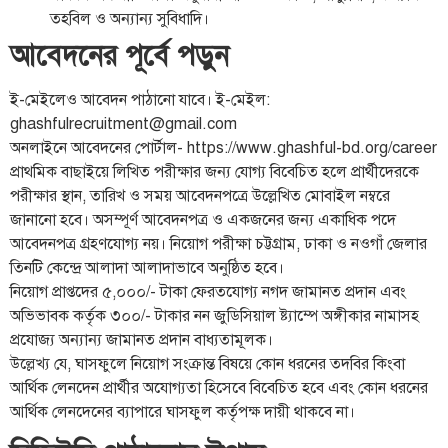
তহবিল ও অন্যান্য সুবিধাদি।
আবেদনের পূর্বে পড়ুন
ই-মেইলেও আবেদন পাঠানো যাবে। ই-মেইল:
ghashfulrecruitment@gmail.com
অনলাইনে আবেদনের পোর্টাল- https://www.ghashful-bd.org/career
প্রাথমিক বাছাইয়ে লিখিত পরীক্ষার জন্য যোগ্য বিবেচিত হলে প্রার্থীদেরকে
পরীক্ষার স্থান, তারিখ ও সময় আবেদনপত্রে উল্লেখিত মোবাইল নম্বরে
জানানো হবে। অসম্পূর্ণ আবেদনপত্র ও একজনের জন্য একাধিক পদে
আবেদনপত্র গ্রহণযোগ্য নয়। নিয়োগ পরীক্ষা চট্টগ্রাম, ঢাকা ও নওগাঁ জেলার
তিনটি কেন্দ্রে আলাদা আলাদাভাবে অনুষ্ঠিত হবে।
নিয়োগ প্রাপ্তদের ৫,০০০/- টাকা ফেরতযোগ্য নগদ জামানত প্রদান এবং
অভিভাবক কর্তৃক ৩০০/- টাকার নন জুডিসিয়াল ষ্ট্যাম্পে অঙ্গীকার নামাসহ
প্রযোজ্য অন্যান্য জামানত প্রদান বাধ্যতামূলক।
উল্লেখ্য যে, ঘাসফুলে নিয়োগ সংক্রান্ত বিষয়ে কোন ধরনের তদবির কিংবা
আর্থিক লেনদেন প্রার্থীর অযোগ্যতা হিসেবে বিবেচিত হবে এবং কোন ধরনের
আর্থিক লেনদেনের ব্যাপারে ঘাসফুল কর্তৃপক্ষ দায়ী থাকবে না।